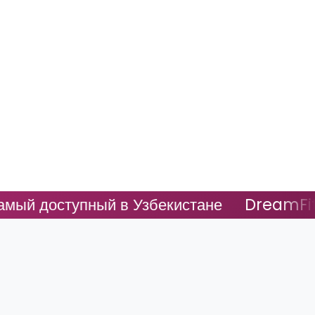
 доступный в Узбекистане
DreamFit - С