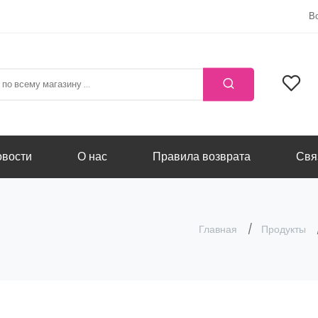
В
вости
О нас
Правила возврата
Свя
Главная
Продукты