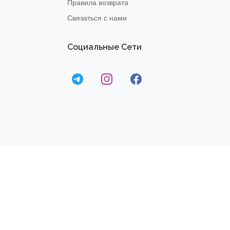
Правила возврата
Связаться с нами
Социальные Сети
© 2020
Dream Fit
- Все
Права Защищены
Разработано компанией