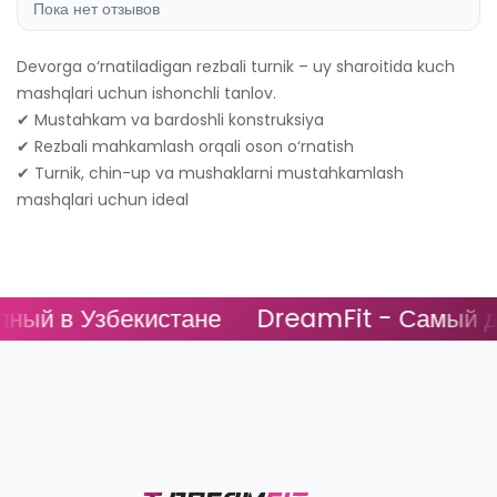
Пока нет отзывов
Devorga o‘rnatiladigan rezbali turnik – uy sharoitida kuch
mashqlari uchun ishonchli tanlov.
✔ Mustahkam va bardoshli konstruksiya
✔ Rezbali mahkamlash orqali oson o‘rnatish
✔ Turnik, chin-up va mushaklarni mustahkamlash
mashqlari uchun ideal
ый в Узбекистане
DreamFit - Самый дос