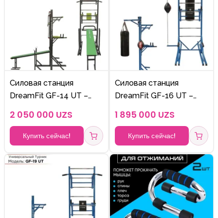
Силовая станция
Силовая станция
DreamFit GF-14 UT –
DreamFit GF-16 UT –
турник, брусья,
турник, брусья и
2 050 000 UZS
1 895 000 UZS
шведская стенка и
боксерская груша для
скамья для дома
дома
Купить сейчас!
Купить сейчас!