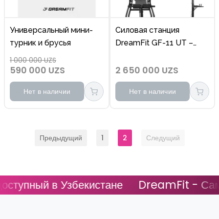
Универсальный мини-
Силовая станция
турник и брусья
DreamFit GF-11 UT –
шведская стенка,
1 000 000 UZS
турник, брусья и скамья
590 000 UZS
2 650 000 UZS
для дома
Нет в наличии
Нет в наличии
Предыдущий
1
2
Следущий
тупный в Узбекистане
DreamFit - Самый