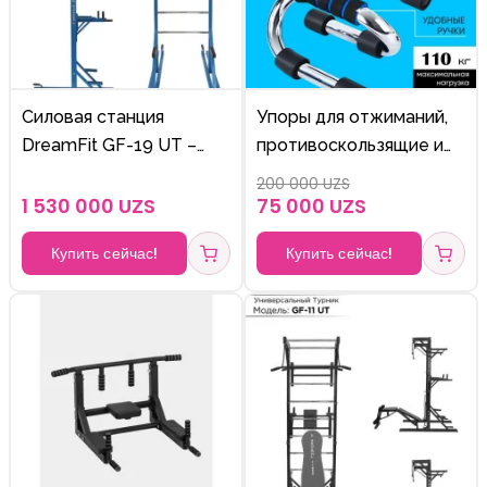
Силовая станция
Упоры для отжиманий,
DreamFit GF-19 UT –
противоскользящие и
турник, брусья и
прочные, 2 штуки
200 000 UZS
шведская стенка для
1 530 000 UZS
75 000 UZS
дома
Купить сейчас!
Купить сейчас!