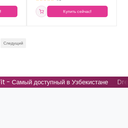
!
Купить сейчас!
Следущий
ступный в Узбекистане
DreamFit - Самы