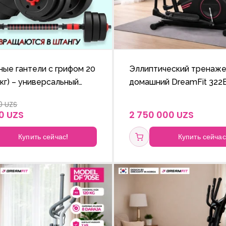
ые гантели с грифом 20
Эллиптический тренаж
0 кг) – универсальный
домашний DreamFit 322E
для силовых тренировок
магнитным сопротивлен
0 UZS
LCD-монитором
0 UZS
2 750 000 UZS
Купить сейчас!
Купить сейчас