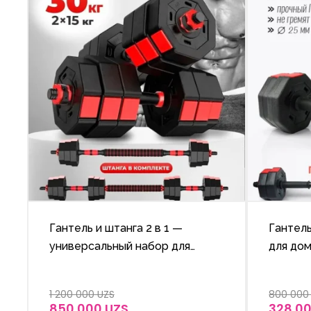
Гантель и штанга 2 в 1 —
Гантель
универсальный набор для
для дома
домашних тренировок, вес 30
кг (2 × 15 кг).
1 200 000 UZS
800 000
850 000 UZS
328 0