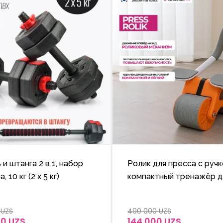
 и штанга 2 в 1, набор
Ролик для пресса с ручк
, 10 кг (2 x 5 кг)
компактный тренажёр д
мышц живота
 UZS
490 000 UZS
00 UZS
144 000 UZS