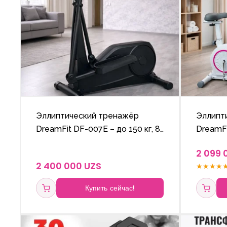
Эллиптический тренажёр
Эллипт
DreamFit DF-007E – до 150 кг, 8
DreamF
уровней нагрузки, для дома
для дом
2 099 
кг, 8 у
2 400 000 UZS
★
★
★
★
Купить сейчас!