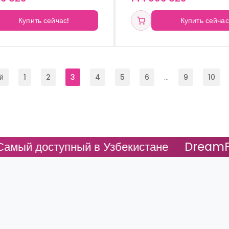
Купить сейчас!
Купить сейчас
й
1
2
3
4
5
6
...
9
10
ный в Узбекистане
DreamFit - Самый до