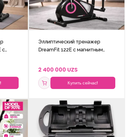
ер
Эллиптический тренажер
 с
DreamFit 122E с магнитным
ием и
сопротивлением и LCD-
дисплеем для дома
2 400 000 UZS
!
Купить сейчас!