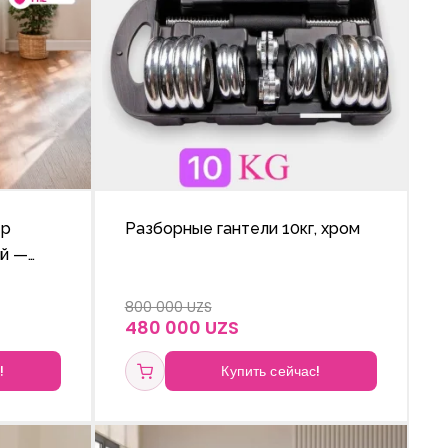
ёр
Разборные гантели 10кг, хром
ый —
800 000 UZS
 8
480 000 UZS
!
Купить сейчас!