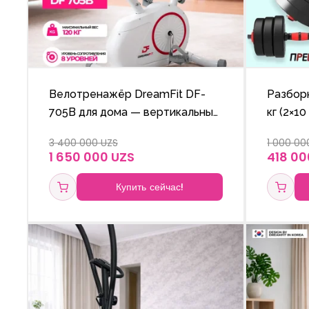
Велотренажёр DreamFit DF-
Разборн
705B для дома — вертикальный
кг (2×1
велотренажёр, 8 уровней
набор 
3 400 000 UZS
1 000 00
нагрузки, до 120 кг
1 650 000 UZS
418 00
Купить сейчас!