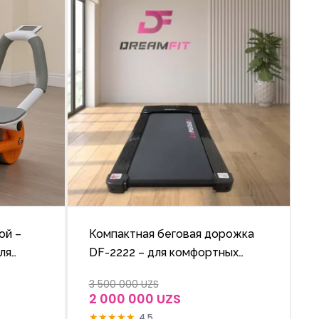
ой –
Компактная беговая дорожка
ля
DF-2222 – для комфортных
тренировок дома
3 500 000 UZS
2 000 000 UZS
★
★
★
★
★
4.5