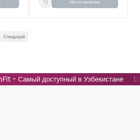
и
Нет в наличии
Следущий
ый доступный в Узбекистане
DreamFit -