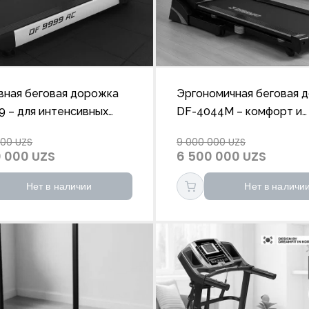
вная беговая дорожка
Эргономичная беговая 
9 – для интенсивных
DF-4044M – комфорт и
овок
надежность
000 UZS
9 000 000 UZS
 000 UZS
6 500 000 UZS
Нет в наличии
Нет в наличи