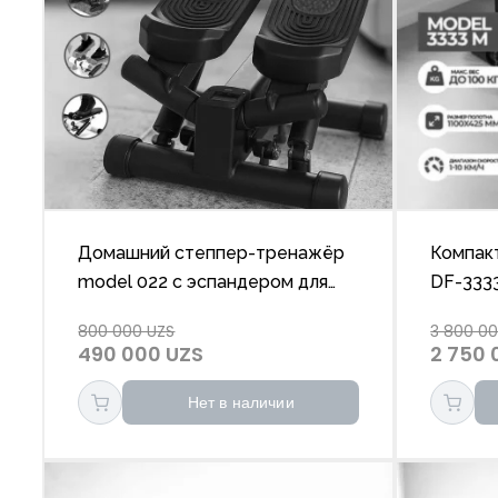
Домашний степпер-тренажёр
Компак
model 022 с эспандером для
DF-333
ног, спины, ягодиц и пресса
эффект
800 000 UZS
3 800 0
490 000 UZS
2 750 
Нет в наличии