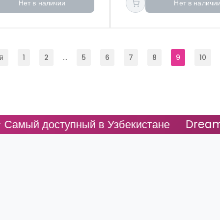
Нет в наличии
Нет в наличи
й
1
2
...
5
6
7
8
9
10
оступный в Узбекистане
DreamFit - Сам