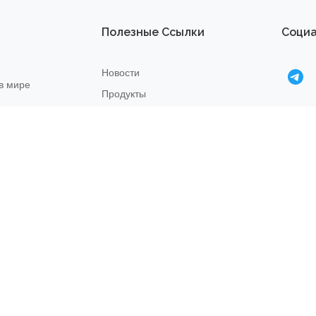
Полезные Ссылки
Социа
Новости
в мире
Продукты
О нас
Правила возврата
22
Связаться с нами