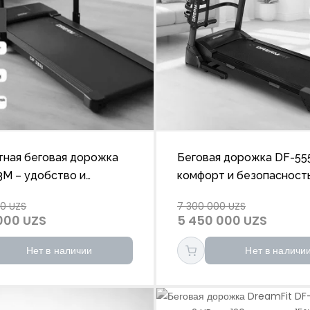
тная беговая дорожка
Беговая дорожка DF-55
3M – удобство и
комфорт и безопасност
ивность для дома
время тренировок
00 UZS
7 300 000 UZS
000 UZS
5 450 000 UZS
Нет в наличии
Нет в наличи