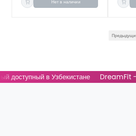
Нет в наличии
Предыдущи
ный в Узбекистане
DreamFit - Самый д