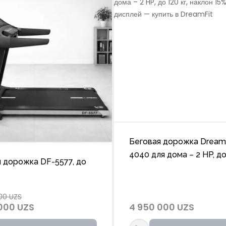
Беговая дорожка DreamF
4040 для дома – 2 HP, до 
 дорожка DF-5577, до
наклон 15%, LCD диспле
00 UZS
000 UZS
4 950 000 UZS