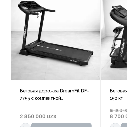
Беговая дорожка DreamFit DF-
Беговая
7755 с компактной
150 кг
конструкцией, LCD-монитором
19 000 0
и надёжной платформой для
2 850 000 UZS
8 700 
дома