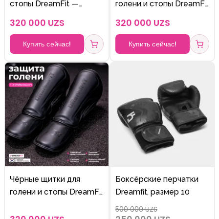
стопы DreamFit —
голени и стопы DreamFit
защита для MMA,
— защита для MMA,
320 000 UZS
320 000 UZS
кикбоксинга, муай-тай,
кикбоксинга, муай-тай,
shin instep guards
shin guards
Купить сейчас!
Купить сейчас!
Чёрные щитки для
Боксёрские перчатки
голени и стопы DreamFit
Dreamfit, размер 10
— защита для MMA,
500 000 UZS
кикбоксинга, муай-тай,