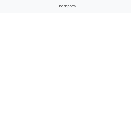
возврата
Связаться
с нами
Социальные
Сети