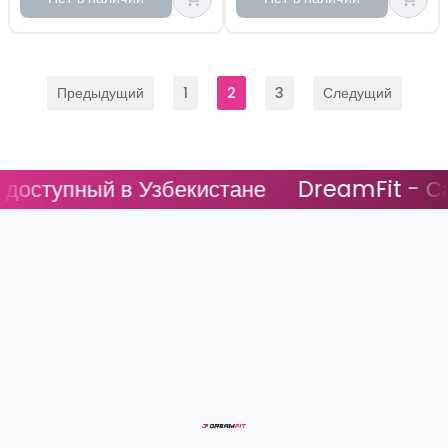
Предыдущий
1
2
3
Следущий
пный в Узбекистане
DreamFit - Самый д