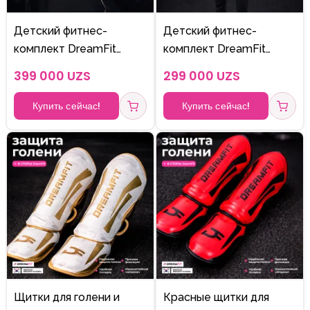
Детский фитнес-
Детский фитнес-
комплект DreamFit
комплект DreamFit
Tress, 5 предметов,
Tress, 5 предметов,
399 000 UZS
299 000 UZS
модель V (военный
модель Q (чёрный)
цвет)
Купить сейчас!
Купить сейчас!
Щитки для голени и
Красные щитки для