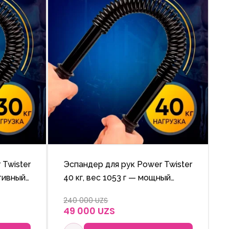
 Twister
Эспандер для рук Power Twister
ктивный
40 кг, вес 1053 г — мощный
ля
пружинный тренажёр для
240 000 UZS
руди.
развития рук, плеч и груди.
49 000 UZS