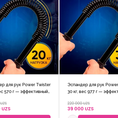
р для рук Power Twister
Эспандер для рук Power
вес 570 г — эффективный
30 кг, вес 977 г — эффе
ный тренажёр для
пружинный тренажёр д
 UZS
220 000 UZS
ния рук, плеч и груди.
укрепления рук, плеч и г
 UZS
39 000 UZS