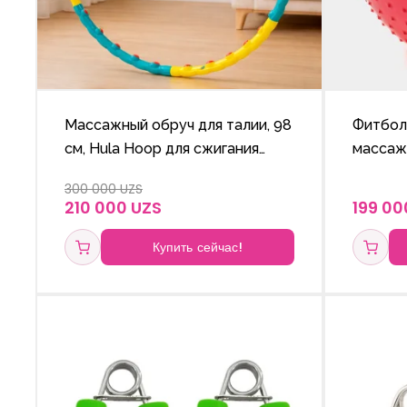
Массажный обруч для талии, 98
Фитбол
см, Hula Hoop для сжигания
массаж
калорий
мяч для
300 000 UZS
реабил
210 000 UZS
199 00
Купить сейчас!