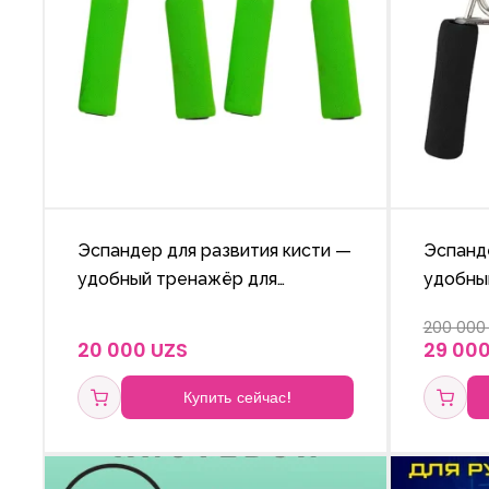
Эспандер для развития кисти —
Эспанд
удобный тренажёр для
удобны
укрепления мышц рук и
укрепл
200 000
улучшения подвижности
улучше
20 000 UZS
29 000
пальцев.
пальцев
Купить сейчас!