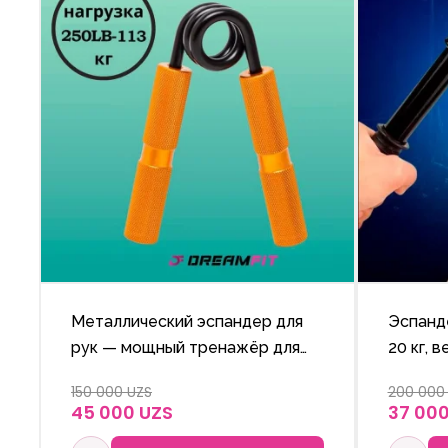
Металлический эспандер для
Эспанде
рук — мощный тренажёр для
20 кг, 
профессионалов и любителей
пружин
150 000 UZS
200 000
силовых тренировок. Сила
укрепле
45 000 UZS
37 000
сжатия: 250 lb (113 кг)