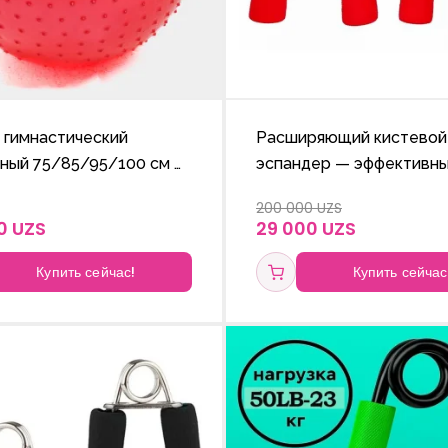
 гимнастический
Расширяющий кистевой
ный 75/85/95/100 см —
эспандер — эффективн
 фитнеса, йоги и
тренажёр для укреплен
200 000 UZS
итации с шипами
мышц рук, улучшения
0 UZS
29 000 UZS
подвижности пальцев и
стимуляции кровообращ
Купить сейчас!
Купить сейчас