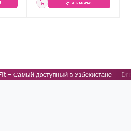
!
Купить сейчас!
 доступный в Узбекистане
DreamFit - С