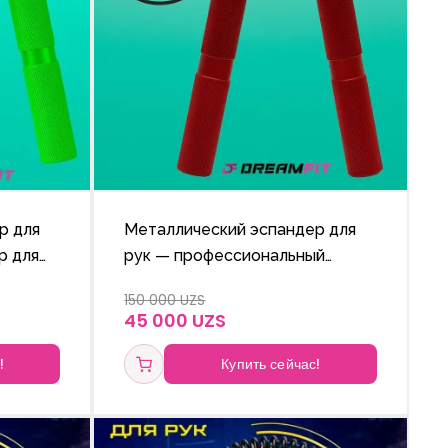
р для
Металлический эспандер для
р для
рук — профессиональный
стей и
тренажёр для развития силы
150 000 UZS
хвата и предплечий.
45 000 UZS
!
Купить сейчас!