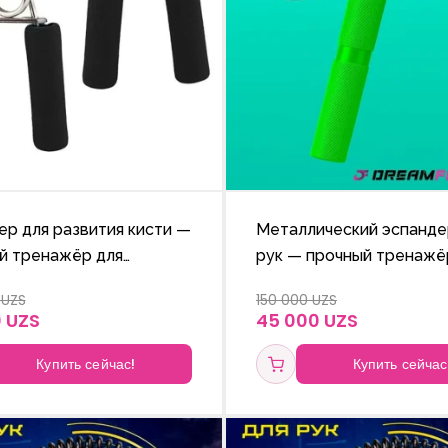
ер для развития кисти —
Металлический эспанде
й тренажёр для
рук — прочный тренажё
ения мышц рук и
укрепления запястий, ки
 UZS
150 000 UZS
ния подвижности
пальцев.
 UZS
45 000 UZS
.
Купить сейчас!
Купить сейчас