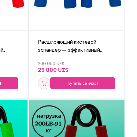
Расширяющий кистевой
ый
эспандер — эффективный
ия
тренажёр для укрепления
200 000 UZS
мышц рук, улучшения
29 000 UZS
подвижности пальцев и
ения.
стимуляции кровообращения.
!
Купить сейчас!