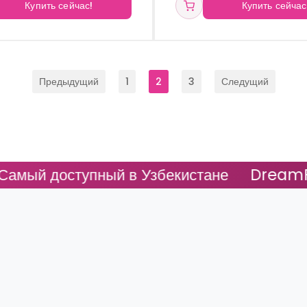
Купить сейчас!
Купить сейчас
Предыдущий
1
2
3
Следущий
упный в Узбекистане
DreamFit - Самый