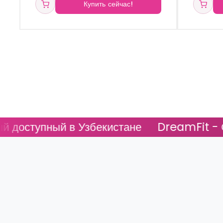
Купить сейчас!
й в Узбекистане
DreamFit - Самый дост