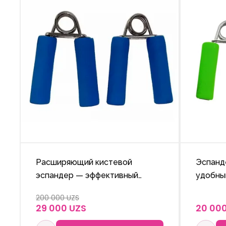
Расширяющий кистевой
Эспанд
эспандер — эффективный
удобны
тренажёр для укрепления
укрепл
200 000 UZS
мышц рук, улучшения
улучше
29 000 UZS
20 00
подвижности пальцев и
пальцев