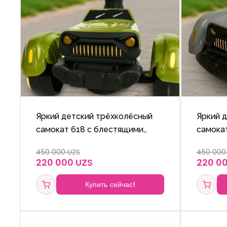
Яркий детский трёхколёсный
Яркий 
самокат 618 с блестящими
самока
колёсами и ручкой с
колёсам
450 000 UZS
450 000
регулируемой высотой.
регули
220 000 UZS
220 0
Купить сейчас!