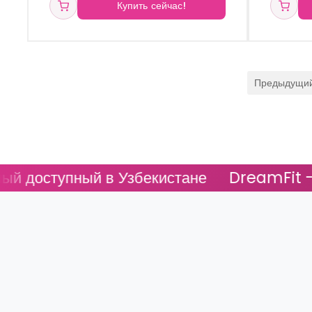
стимуляции кровообращения.
Купить сейчас!
Предыдущи
й в Узбекистане
DreamFit - Самый дост