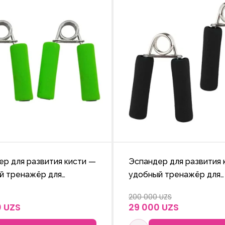
ер для развития кисти —
Эспандер для развития 
й тренажёр для
удобный тренажёр для
ения мышц рук и
укрепления мышц рук и
200 000 UZS
ния подвижности
улучшения подвижност
0 UZS
29 000 UZS
.
пальцев.