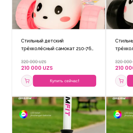
Стильный детский
Стильн
трёхколёсный самокат 210-765
трёхко
с яркими блестящими колёсами
с ярки
320 000 UZS
320 000
и регулируемой по высоте
и регу
210 000 UZS
210 00
ручкой.
ручкой.
Купить сейчас!