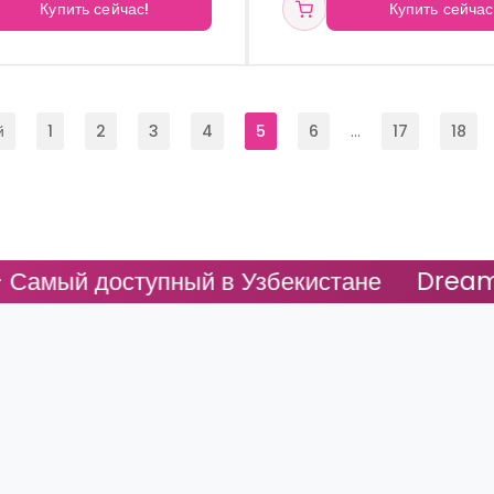
Купить сейчас!
Купить сейчас
й
1
2
3
4
5
6
...
17
18
упный в Узбекистане
DreamFit - Самый 