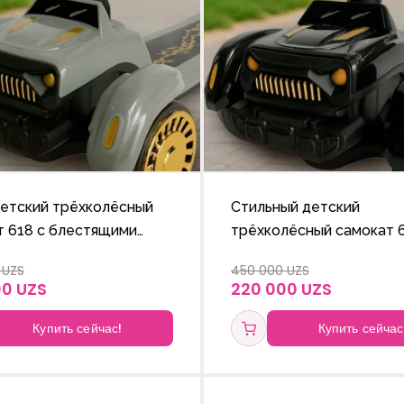
детский трёхколёсный
Стильный детский
т 618 с блестящими
трёхколёсный самокат 6
и и ручкой с
блестящими колёсами и
 UZS
450 000 UZS
руемой высотой.
регулируемой по высот
00 UZS
220 000 UZS
ручкой.
Купить сейчас!
Купить сейчас