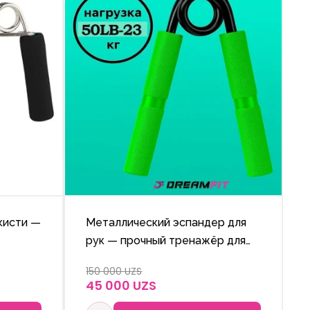
кисти —
Металлический эспандер для
рук — прочный тренажёр для
укрепления запястий, кистей и
150 000 UZS
и
пальцев.
45 000 UZS