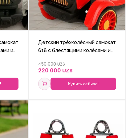
самокат
Детский трёхколёсный самокат
ами и
618 с блестящими колёсами и
е
регулируемой по высоте
450 000 UZS
ручкой.
220 000 UZS
!
Купить сейчас!