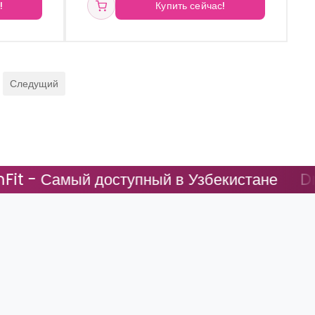
!
Купить сейчас!
Следущий
доступный в Узбекистане
DreamFit - С