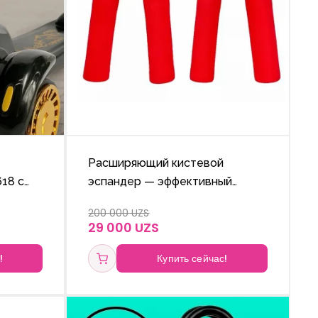
Расширяющий кистевой
18 с
эспандер — эффективный
тренажёр для укрепления
200 000 UZS
е
мышц рук, улучшения
29 000 UZS
подвижности пальцев и
стимуляции кровообращения.
!
Купить сейчас!