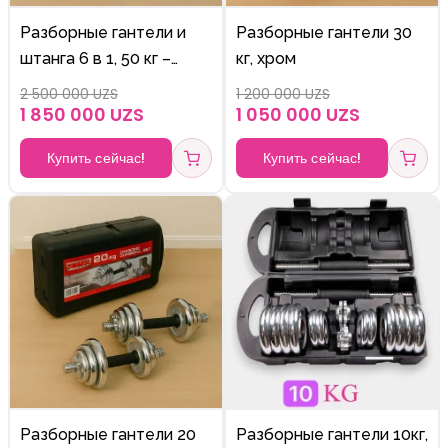
Разборные гантели и
Разборные гантели 30
штанга 6 в 1, 50 кг –
кг, хром
хромированный
2 500 000 UZS
1 200 000 UZS
комплект для силовых
1 850 000 UZS
1 050 000 UZS
тренировок
Купить сейчас!
Купить сейчас!
Разборные гантели 20
Разборные гантели 10кг,