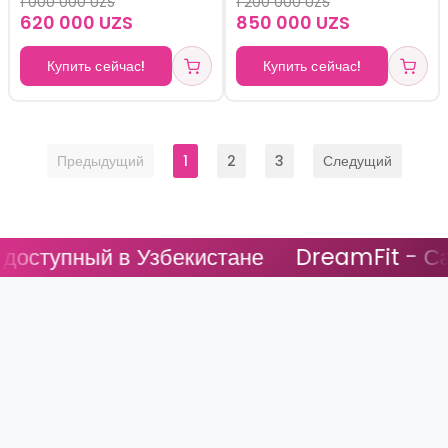
1 000 000 UZS
1 200 000 UZS
тренировок, вес 30 кг (2
620 000 UZS
850 000 UZS
× 15 кг).
Купить сейчас!
Купить сейчас!
Предыдущий
1
2
3
Следущий
упный в Узбекистане
DreamFit - Самый 