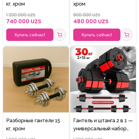
кг, хром
хром
1 200 000 UZS
800 000 UZS
740 000 UZS
480 000 UZS
Купить сейчас!
Купить сейчас!
Разборные гантели 15
Гантель и штанга 2 в 1 —
кг, хром
универсальный набор
для домашних