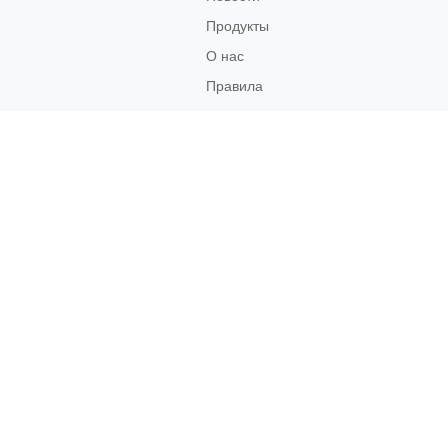
Продукты
О нас
Правила
возврата
Связаться
с нами
Социальные
Сети