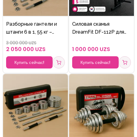
Разборные гантели и
Силовая скамья
штанги 6 в 1, 55 кг –
DreamFit DF-112P для
хромированный
дома — регулируемая
3 000 000 UZS
комплект для силовых
спинка, стойка для
2 050 000 UZS
1 000 000 UZS
тренировок
штанги, тренажёр для
Купить сейчас!
Купить сейчас!
бицепса