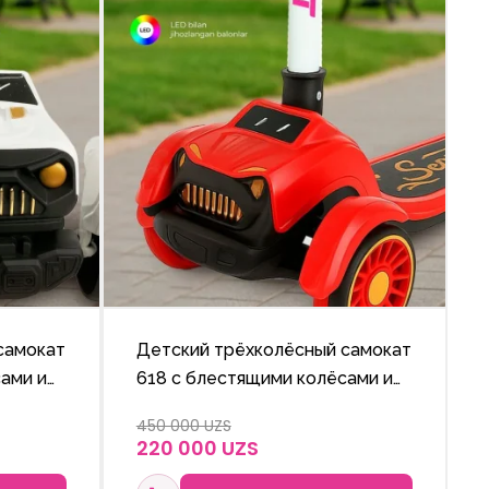
самокат
Детский трёхколёсный самокат
ами и
618 с блестящими колёсами и
е
регулируемой по высоте
450 000 UZS
ручкой.
220 000 UZS