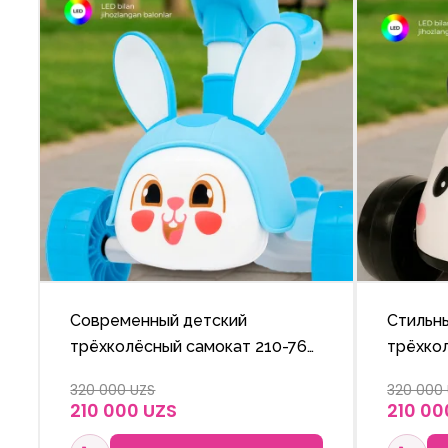
Современный детский
Стильн
трёхколёсный самокат 210-765
трёхко
с блестящими колёсами и
с ярки
320 000 UZS
320 000
регулируемой ручкой по
и регу
210 000 UZS
210 00
высоте.
ручкой.