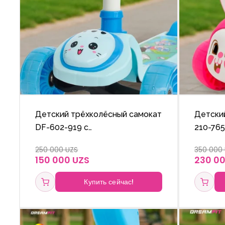
Детский трёхколёсный самокат
Детски
DF-602-919 с
210-76
подсвечивающимися колёсами
колёса
250 000 UZS
350 000
и регулируемой по высоте
высоте 
150 000 UZS
230 0
ручкой.
Купить сейчас!