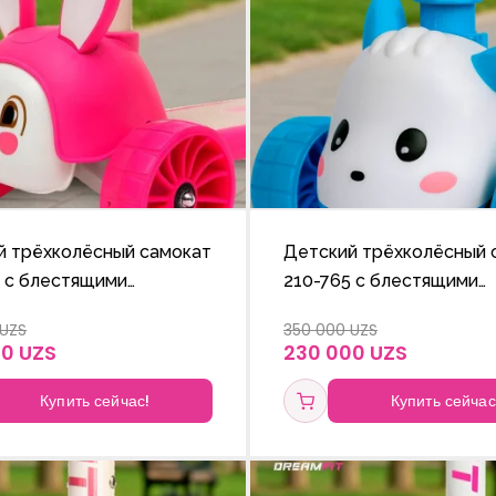
й трёхколёсный самокат
Детский трёхколёсный 
5 с блестящими
210-765 с блестящими
ми и регулируемой по
колёсами и регулируем
 UZS
350 000 UZS
ручкой.
высоте ручкой.
00 UZS
230 000 UZS
Купить сейчас!
Купить сейчас