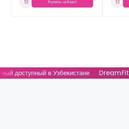
Купить сейчас!
 в Узбекистане
DreamFit - Самый досту