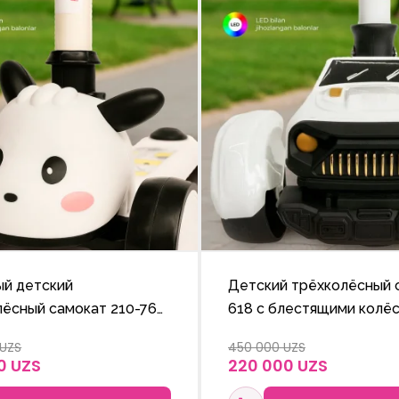
ый детский
Детский трёхколёсный 
лёсный самокат 210-765
618 с блестящими колёс
ми блестящими колёсами
регулируемой по высот
 UZS
450 000 UZS
лируемой по высоте
ручкой.
0 UZS
220 000 UZS