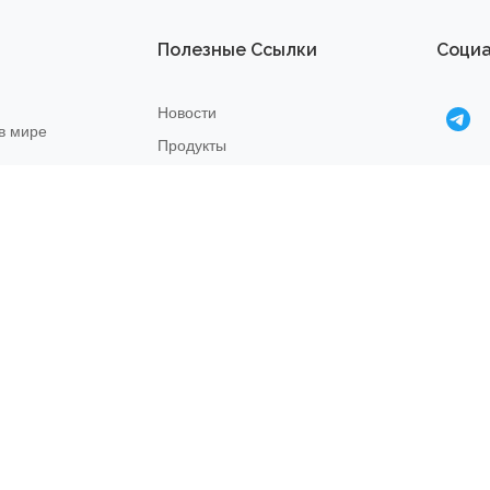
Полезные Ссылки
Социа
Новости
в мире
Продукты
О нас
Правила возврата
22
Связаться с нами