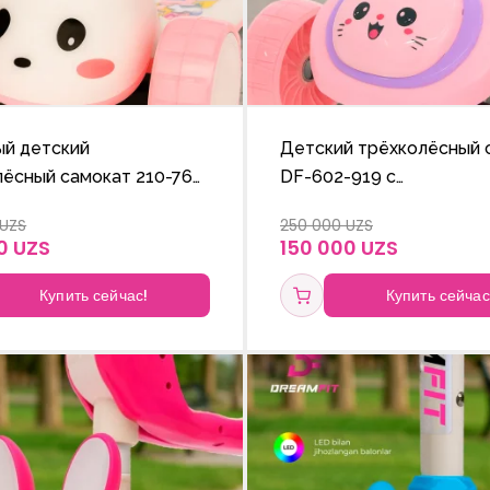
ый детский
Детский трёхколёсный 
лёсный самокат 210-765
DF-602-919 с
ми блестящими колёсами
подсвечивающимися ко
 UZS
250 000 UZS
лируемой по высоте
и регулируемой по выс
0 UZS
150 000 UZS
ручкой.
Купить сейчас!
Купить сейчас