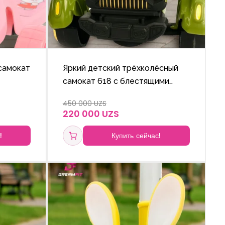
самокат
Яркий детский трёхколёсный
самокат 618 с блестящими
лёсами
колёсами и ручкой с
450 000 UZS
оте
регулируемой высотой.
220 000 UZS
!
Купить сейчас!