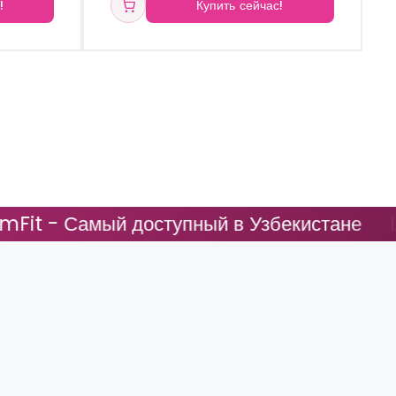
!
Купить сейчас!
доступный в Узбекистане
DreamFit - Са