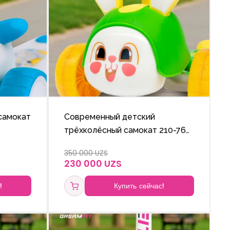
самокат
Современный детский
трёхколёсный самокат 210-765
ой по
с блестящими колёсами и
350 000 UZS
регулируемой ручкой по
230 000 UZS
высоте.
!
Купить сейчас!