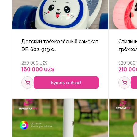
Детский трёхколёсный самокат
Стильн
DF-602-919 с
трёхко
подсвечивающимися колёсами
с ярки
250 000 UZS
320 000
и регулируемой по высоте
и регу
150 000 UZS
210 00
ручкой.
ручкой.
Купить сейчас!