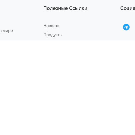
Полезные Ссылки
Социа
Новости
в мире
Продукты
О нас
Правила возврата
22
Связаться с нами