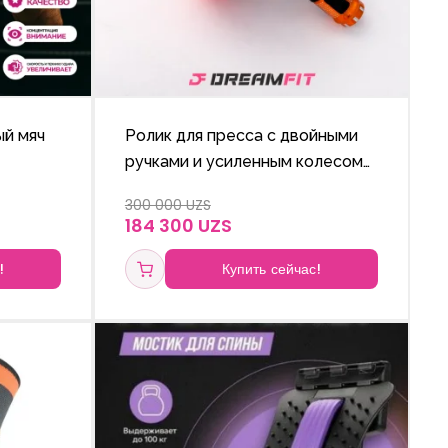
й мяч
Ролик для пресса с двойными
ручками и усиленным колесом
(Ab Wheel Trainer)
300 000 UZS
184 300 UZS
!
Купить сейчас!