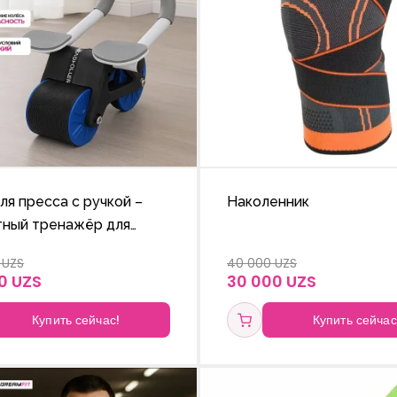
ля пресса с ручкой –
Наколенник
тный тренажёр для
ивота
 UZS
40 000 UZS
0 UZS
30 000 UZS
Купить сейчас!
Купить сейчас