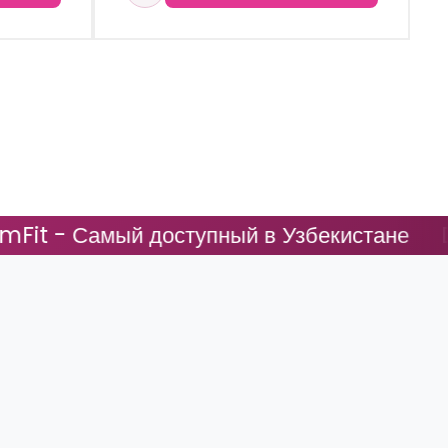
й доступный в Узбекистане
DreamFit - 