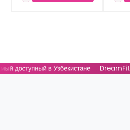
ый в Узбекистане
DreamFit - Самый дос