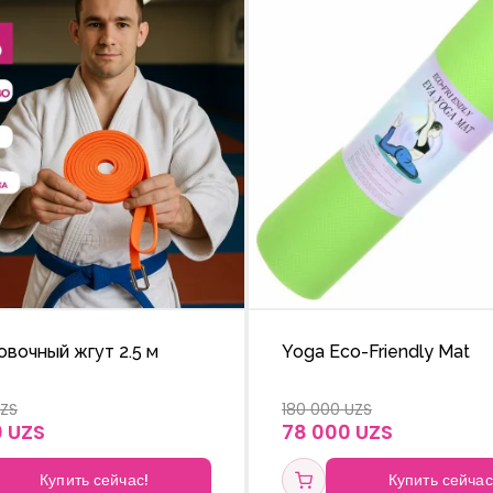
вочный жгут 2.5 м
Yoga Eco-Friendly Mat
UZS
180 000 UZS
0 UZS
78 000 UZS
Купить сейчас!
Купить сейчас