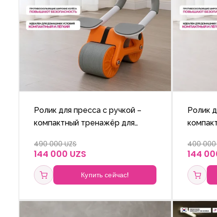
Ролик для пресса с ручкой –
Ролик д
компактный тренажёр для
компак
мышц живота
мышц ж
490 000 UZS
400 000
144 000 UZS
144 00
Купить сейчас!