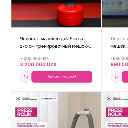
Человек-манекен для бокса –
Профес
170 см тренировочный мешок-
мешок, 
груша
7 000 000 UZS
1 980 00
3 200 000 UZS
990 0
Купить сейчас!