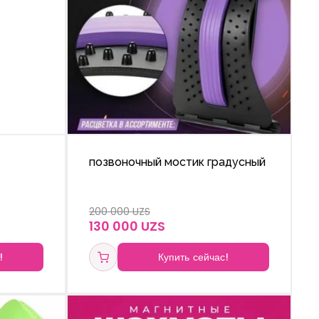
позвоночный мостик градусный
200 000 UZS
130 000 UZS
!
Купить сейчас!