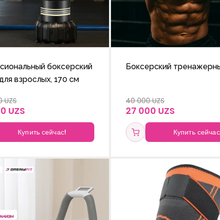
сиональный боксерский
Боксерский тренажерны
для взрослых, 170 см
0 UZS
40 000 UZS
00 UZS
27 000 UZS
Купить сейчас!
Купить сейчас