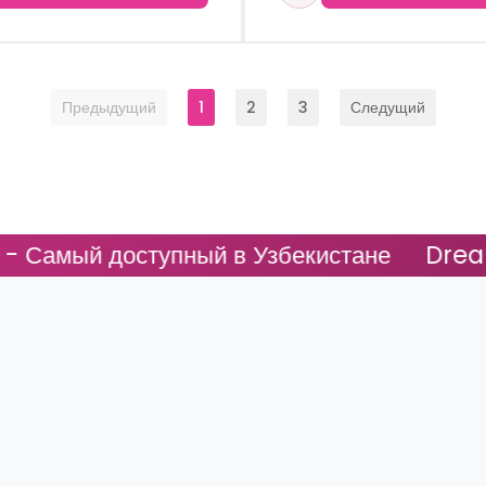
Предыдущий
1
2
3
Следущий
тупный в Узбекистане
DreamFit - Самы