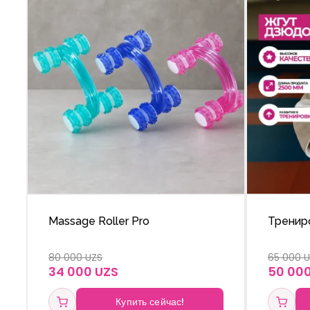
Massage Roller Pro
Трениро
80 000 UZS
65 000 
34 000 UZS
50 00
Купить сейчас!