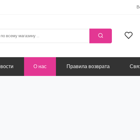
В
вости
О нас
Правила возврата
Свя