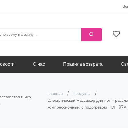
Во
овости
О нас
Правила возврата
Свя
Главная
Продукты
ссаж стоп и икр,
Электрический массажер для ног – рассл
A
компрессионный, с подогревом - DF-97A