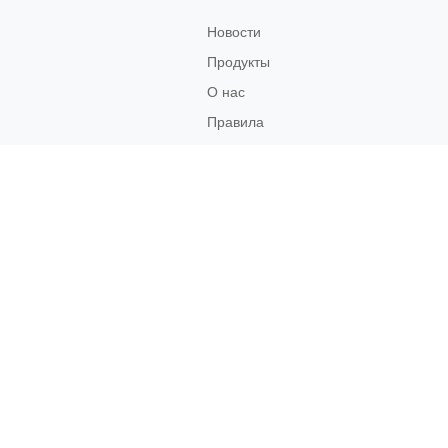
Новости
Продукты
О нас
Правила
возврата
Связаться
с нами
Социальные
Сети