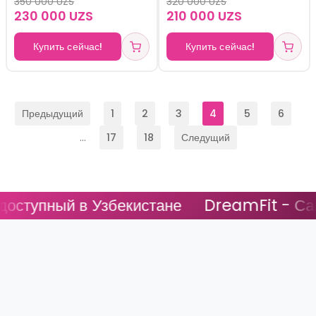
350 000 UZS
320 000 UZS
колёсами и
колёсами и
230 000 UZS
210 000 UZS
регулируемой ручкой
регулируемой ручкой
Купить сейчас!
Купить сейчас!
по высоте.
по высоте.
Предыдущий
1
2
3
4
5
6
...
17
18
Следущий
ый в Узбекистане
DreamFit - Самый дос