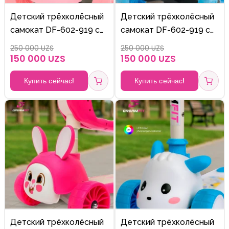
Детский трёхколёсный
Детский трёхколёсный
самокат DF-602-919 с
самокат DF-602-919 с
подсвечивающимися
подсвечивающимися
250 000 UZS
250 000 UZS
колёсами и
колёсами и
150 000 UZS
150 000 UZS
регулируемой по
регулируемой по
Купить сейчас!
Купить сейчас!
высоте ручкой.
высоте ручкой.
Детский трёхколёсный
Детский трёхколёсный