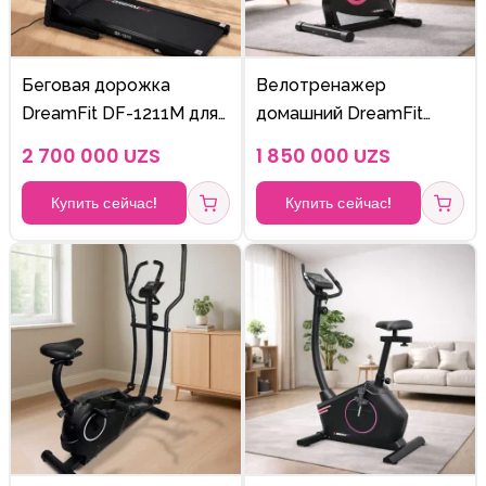
Беговая дорожка
Велотренажер
DreamFit DF-1211M для
домашний DreamFit
дома — электрический
122B с регулировкой
2 700 000 UZS
1 850 000 UZS
тренажёр, 1.5 HP, до 14
нагрузки и LCD-
км/ч, MP3, USB, 100 кг
дисплеем
Купить сейчас!
Купить сейчас!