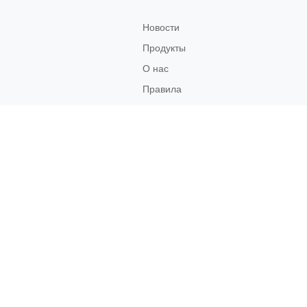
Новости
Продукты
О нас
Правила
возврата
Связаться
с нами
Социальные
Сети