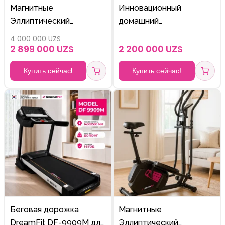
Магнитные
Инновационный
Эллиптический
домашний
тренажёр DF-105E
велотренажер DreamFit
4 000 000 UZS
322B с регулируемой
2 899 000 UZS
2 200 000 UZS
нагрузкой и LCD-
Купить сейчас!
Купить сейчас!
монитором
Беговая дорожка
Магнитные
DreamFit DF-9909M для
Эллиптический