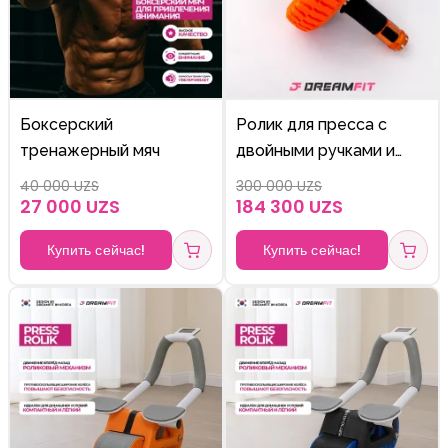
Боксерский
Ролик для пресса с
тренажерный мяч
двойными ручками и
усиленным колесом (Ab
40 000 UZS
300 000 UZS
Wheel Trainer)
27 000 UZS
184 300 UZS
Купить сейчас!
Купить сейчас!