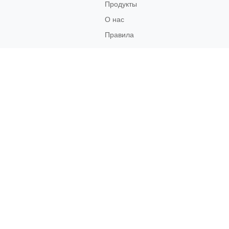
Продукты
О нас
Правила
возврата
Связаться
с нами
Социальные
Сети