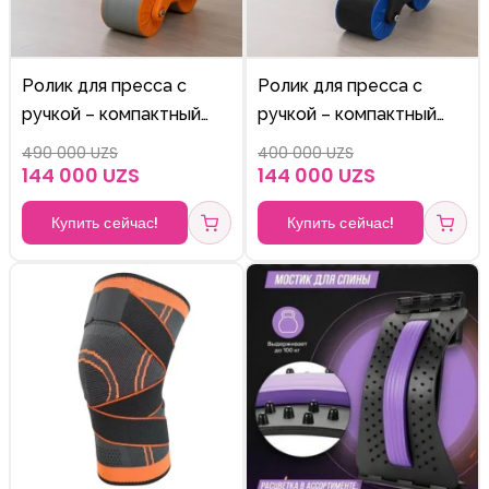
Ролик для пресса с
Ролик для пресса с
ручкой – компактный
ручкой – компактный
тренажёр для мышц
тренажёр для мышц
490 000 UZS
400 000 UZS
живота
живота
144 000 UZS
144 000 UZS
Купить сейчас!
Купить сейчас!