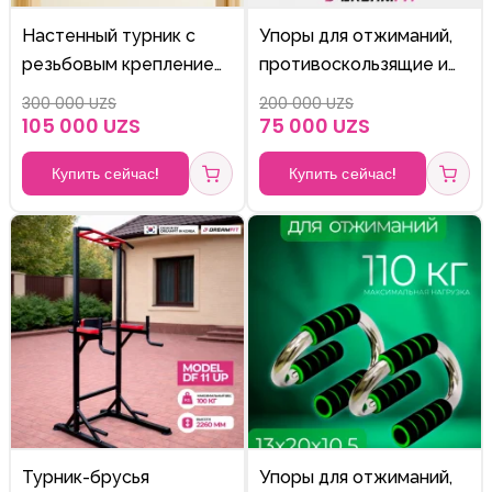
Настенный турник с
Упоры для отжиманий,
резьбовым креплением.
противоскользящие и
100sm+150sm
прочные
300 000 UZS
200 000 UZS
105 000 UZS
75 000 UZS
Купить сейчас!
Купить сейчас!
Турник-брусья
Упоры для отжиманий,