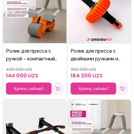
Ролик для пресса с
Ролик для пресса с
ручкой – компактный
двойными ручками и
тренажёр для мышц
усиленным колесом (Ab
490 000 UZS
300 000 UZS
живота
Wheel Trainer)
144 000 UZS
184 300 UZS
Купить сейчас!
Купить сейчас!