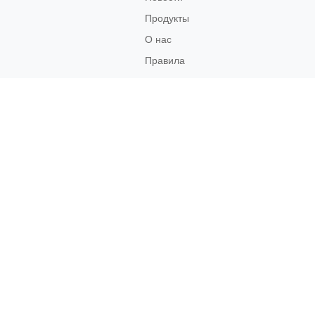
Продукты
О нас
Правила
возврата
Связаться
с нами
Социальные
Сети