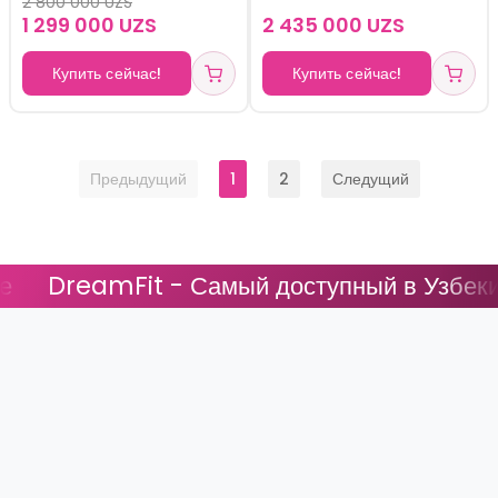
2 800 000 UZS
для дома до 100 кг
шведская стенка и
1 299 000 UZS
2 435 000 UZS
баскетбольное кольцо
Купить сейчас!
Купить сейчас!
Предыдущий
1
2
Следущий
reamFit - Самый доступный в Узбекистан