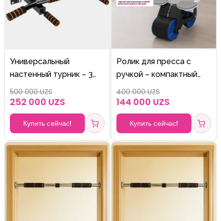
Универсальный
Ролик для пресса с
настенный турник – 3
ручкой – компактный
хвата для мощной
тренажёр для мышц
500 000 UZS
400 000 UZS
тренировки
живота
252 000 UZS
144 000 UZS
Купить сейчас!
Купить сейчас!