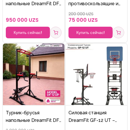
напольные DreamFit DF
противоскользящие и
11 UP – силовой
прочные
200 000 UZS
тренажёр 3в1 для дома,
950 000 UZS
75 000 UZS
до 100 кг
Купить сейчас!
Купить сейчас!
Турник-брусья
Силовая станция
напольные DreamFit DF-
DreamFit GF-12 UT –
12 UP – силовая станция
турник, брусья,