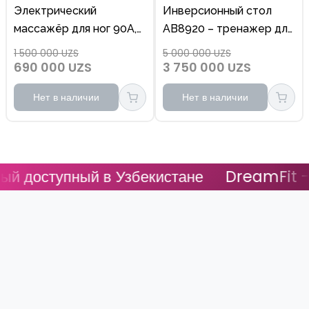
Электрический
Инверсионный стол
массажёр для ног 90A,
AB8920 – тренажер для
расслабляющий и
позвоночника и грыжи
1 500 000 UZS
5 000 000 UZS
восстанавливающий
690 000 UZS
3 750 000 UZS
Нет в наличии
Нет в наличии
оступный в Узбекистане
DreamFit - Сам