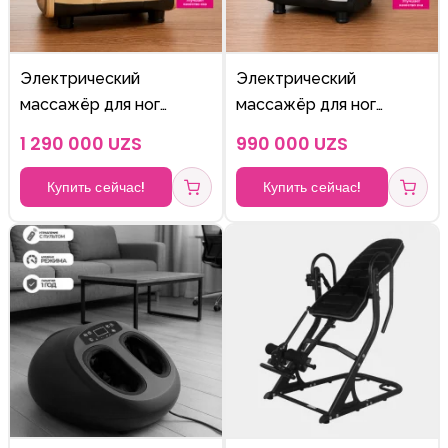
Электрический
Электрический
массажёр для ног
массажёр для ног
DreamFit DF-92A —
DreamFit DF-95A —
1 290 000 UZS
990 000 UZS
расслабляющий
расслабляющий
массажер для стоп и
массажер для стоп и
Купить сейчас!
Купить сейчас!
икр
икр